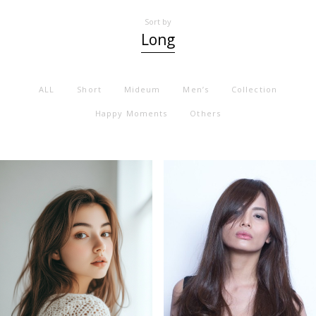
Sort by
Long
ALL
Short
Mideum
Men’s
Collection
Happy Moments
Others