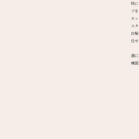
特に
ブを
カッ
スタ
白髪
任せ
週に
韓国