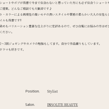
ショートやボブが得意で今まで似合わないと思っていた方にも必ず似合うショート
ご提案。どんなご相談でも大歓迎です♪
ト・カラーによる再現性の高いモチの良いスタイルや質感の柔らかい大人の女性ら
イルも得意です!!
染めもバリエーション豊富な仕上がりに定評あるので、ぜひ白髪にお悩みの方はぜ
ください。
2～3回ジョギングやカメラの勉強もしてます。自分で作品撮りもしています。
ドラマも好きです。
Position.
Stylist
Salon.
INSOLITE BEAUTE